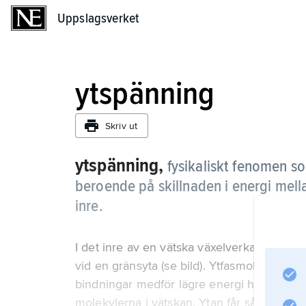
Uppslagsverket
Uppslagsverket
ytspänning
Skriv ut
ytspänning,
fysikaliskt fenomen so
beroende på skillnaden i energi mell
inre.
I det inre av en vätska växelverkar molekyler
vid en gränsyta (se bild). Ytfasmolekylerna 
bindningar medför lägre energi har moleky
molekylerna i vätskan. Ytan får således ett