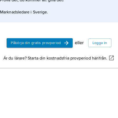
Prova det, du kommer att gilla det!
Marknadsledare i Sverige.
eller
Påbörja din gratis provperiod
Logga in
Är du lärare? Starta din kostnadsfria provperiod härifrån.