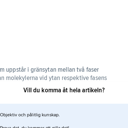
m uppstår i gränsytan mellan två faser
an molekylerna vid ytan respektive fasens
Vill du komma åt hela artikeln?
na i alla riktningar till skillnad från molekylerna
binds därför av ett färre antal molekyler. Då fler
Objektiv och pålitlig kunskap.
lerna vid ytan högre energi än de inre