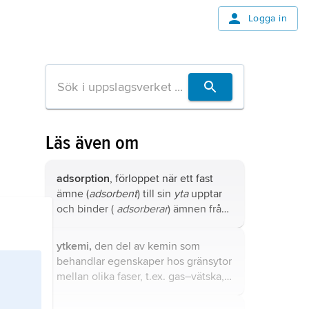
Logga in
Läs även om
adsorption
, förloppet när ett fast
ämne (
adsorbent
) till sin
yta
upptar
och binder (
adsorberar
) ämnen från
en gas eller vätska; även förloppet
när ett gränsskikt mellan vätska och
ytkemi,
den del av kemin som
vätska eller mellan vätska och gas
behandlar egenskaper hos gränsytor
attraherar komponenter från endera
mellan olika faser, t.ex. gas–vätska,
eller båda faserna (jämför
fas
).
vätska–fast fas och gas–fast fas.