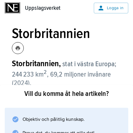
Uppslagsverket
Uppslagsverket
Logga in
Storbritannien
Storbritannien,
stat i västra Europa;
2
244 233 km
, 69,2 miljoner invånare
(2024).
Vill du komma åt hela artikeln?
Storbritannien består av de på den brittiska
huvudön belägna England, Skottland och
Wales samt Nordirland på ön Irland. Därtill
Objektiv och pålitlig kunskap.
kommer Orkneyöarna, Shetlandsöarna och
Yttre Hebriderna. Storbritannien har även 14