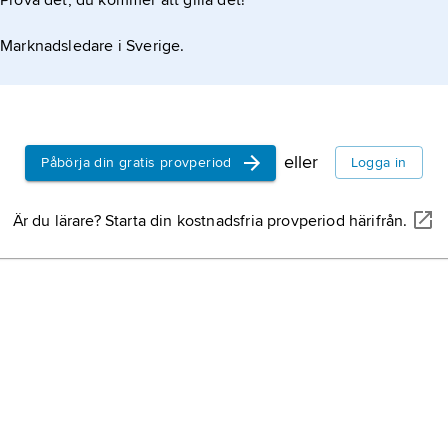
Prova det, du kommer att gilla det!
Marknadsledare i Sverige.
eller
Påbörja din gratis provperiod
Logga in
Är du lärare? Starta din kostnadsfria provperiod härifrån.