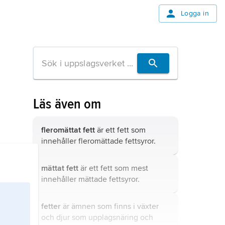
Logga in
Läs även om
fleromättat fett
är ett fett som
innehåller fleromättade fettsyror.
mättat fett
är ett fett som mest
innehåller mättade fettsyror.
fetter
är ämnen som finns i växter
och djur som upplagsnäring och