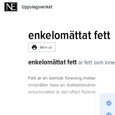
Uppslagsverket
Uppslagsverket
enkelomättat fett
Skriv ut
enkelomättat fett
är fett som inn
Fett är en kemisk förening mellan glycerol 
innehåller bara en dubbelbindning kallas d
enkelomättat är det oftast flytande.