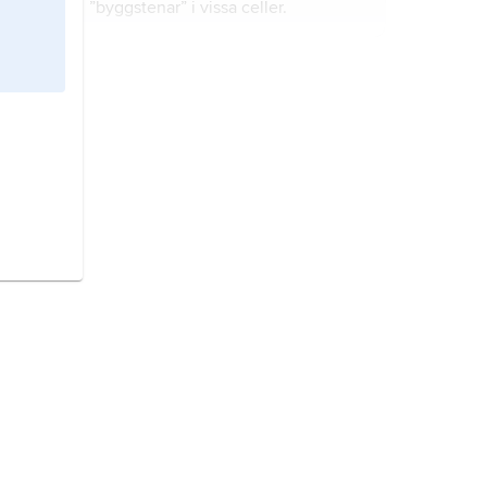
”byggstenar” i vissa celler.
omättat fett
är fett som innehåller
omättade fettsyror.
fleromättade oljor
är flytande fett
som innehåller en stor del
fleromättade fettsyror.
matfett
är smör, margarin och olja
som man använder när man lagar
mat.
fettsyror
är
organiska syror
som
ingår i fetter.