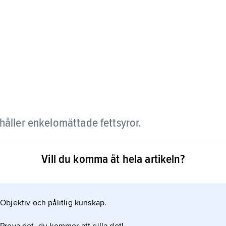
ehåller enkelomättade fettsyror.
och tre fettsyror. Om de fettsyror som ingår i fettet
Vill du komma åt hela artikeln?
et enkelomättat. Om en stor del av fettet är
Objektiv och pålitlig kunskap.