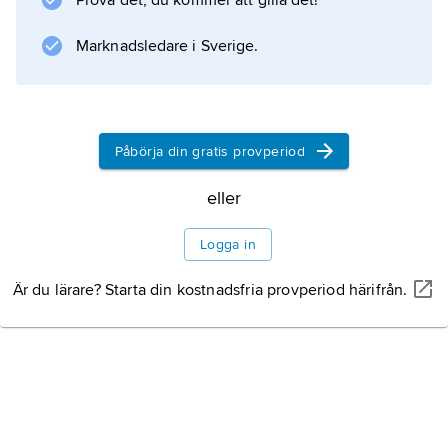
Prova det, du kommer att gilla det!
Marknadsledare i Sverige.
Påbörja din gratis provperiod
eller
Logga in
Är du lärare? Starta din kostnadsfria provperiod härifrån.