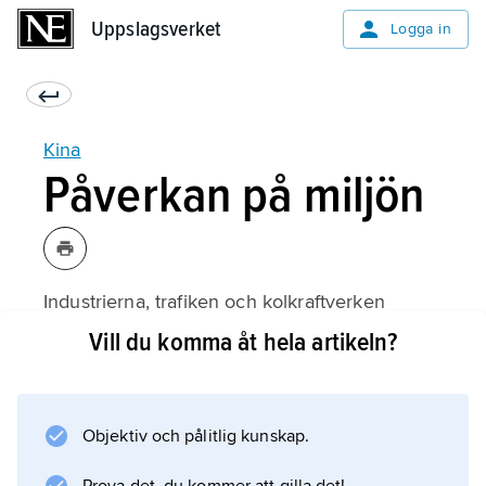
Uppslagsverket
Uppslagsverket
Logga in
Kina
Påverkan på miljön
Industrierna, trafiken och kolkraftverken
släpper ut luftföroreningar, och solen är ofta
Vill du komma åt hela artikeln?
dold av
smog
. Några av de mest luftförorenade städerna i
Objektiv och pålitlig kunskap.
världen finns i Kina, även om det är på väg att
förändras. Svaveldioxid från kolkraftverken