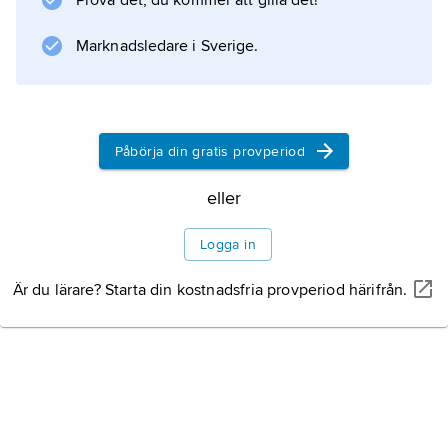
Prova det, du kommer att gilla det!
ger
sur nederbörd
Marknadsledare i Sverige.
, och koldioxid gör att växthuseffekten ökar.
Samtidigt har stora investeringar gjorts för
Påbörja din gratis provperiod
eller
Information om artikeln
Logga in
Är du lärare? Starta din kostnadsfria provperiod härifrån.