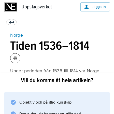
Uppslagsverket
Uppslagsverket
Logga in
Norge
Tiden 1536–1814
Under perioden från 1536 till 1814 var Norge
inte längre ett eget rike utan en dansk
Vill du komma åt hela artikeln?
provins. Under den här tiden odlade man upp
marken igen. Marken ägdes av fria bönder,
men allt fler av dem som bodde på
Objektiv och pålitlig kunskap.
landsbygden var husmän, alltså lantarbetare
som inte ägde jord. Man började