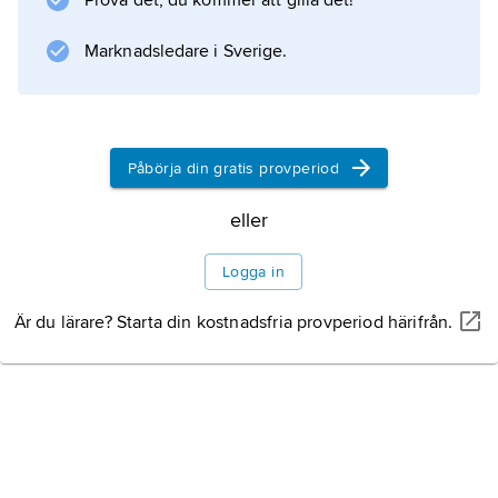
Prova det, du kommer att gilla det!
Marknadsledare i Sverige.
Information om artikeln
Påbörja din gratis provperiod
eller
Logga in
Är du lärare? Starta din kostnadsfria provperiod härifrån.