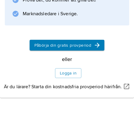
Prova det, du kommer att gilla det!
Marknadsledare i Sverige.
Påbörja din gratis provperiod
eller
Logga in
Är du lärare? Starta din kostnadsfria provperiod härifrån.