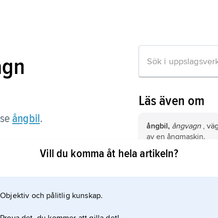
agn
Läs även om
se
ångbil
.
ångbil,
ångvagn
, väg
av en ångmaskin.
Vill du komma åt hela artikeln?
Cederholm, Jöns,
18
målarmästare från Ys
ation om artikeln
byggde den första sv
Objektiv och pålitlig kunskap.
Evans
,
Oliver,
1755–1