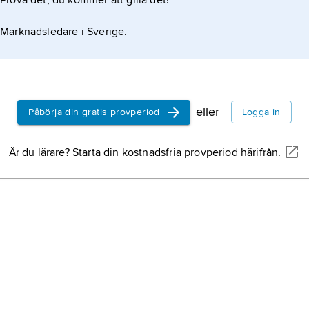
Prova det, du kommer att gilla det!
tekniker, verksam i P
Marknadsledare i Sverige.
motorvagn,
järnvägs
egen drivning och u
resande och/eller go
autogami
, när det gä
eller
Påbörja din gratis provperiod
Logga in
självbefruktning
, när
växter se
självpollina
Är du lärare? Starta din kostnadsfria provperiod härifrån.
krasse,
växtnamn, s
luftledning,
elektrisk
upphängd i stolpar fö
el, se
kraftledning
, e
teleledning
.
lamm,
unge till
får
.