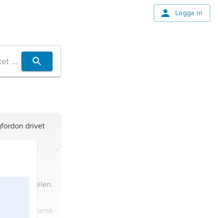
Logga in
fordon drivet
55–1925,
tad, som
enska ångbilen.
819, amerikansk