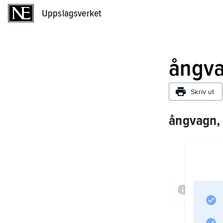
Uppslagsverket
Uppslagsverket
ångv
Skriv ut
ångvagn,
Inform