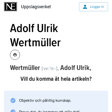
Uppslagsverket
Uppslagsverket
Logga in
Adolf Ulrik
Wertmüller
Wertmüller
Adolf Ulrik,
,
[ve:ʹrt-]
1751–1811, konstnär.
Vill du komma åt hela artikeln?
Adolf Ulrik Wertmüller var verksam som
målare huvudsakligen i Frankrike och från
1794 i USA. Hans nyklassicistiska inriktning
Objektiv och pålitlig kunskap.
uttrycktes såväl i mytiska motiv såsom