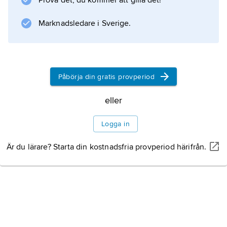
Prova det, du kommer att gilla det!
Danaë och guldregnet
(1787) som i porträtt, bland annat
Marknadsledare i Sverige.
Marie Antoinette med sina barn
(1785) och
George Washington
(1794).
Påbörja din gratis provperiod
eller
Information om artikeln
Logga in
Är du lärare? Starta din kostnadsfria provperiod härifrån.