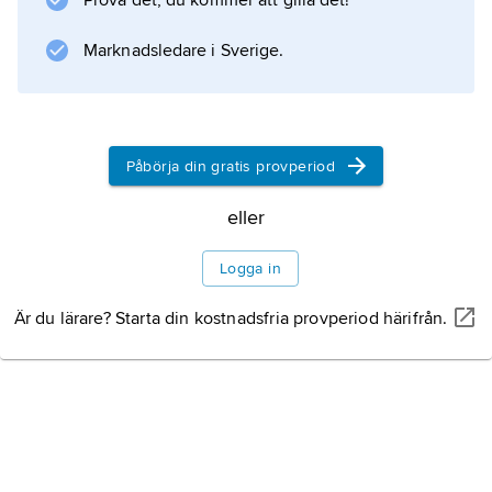
Prova det, du kommer att gilla det!
på grund av sin stora kapacitet för taktisk
analys på kort tid.
Marknadsledare i Sverige.
Information om artikeln
Påbörja din gratis provperiod
eller
Logga in
Är du lärare? Starta din kostnadsfria provperiod härifrån.