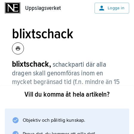
Uppslagsverket
Uppslagsverket
Logga in
blixtschack
blixtschack,
schackparti där alla
dragen skall genomföras inom en
mycket begränsad tid (f.n. mindre än 15
minuter) enligt FIDE:s
Vill du komma åt hela artikeln?
(Världsschackförbundets) regler.
Första VM hölls 1988, spelades med 2 × 5
minuters betänketid och vanns av Michail Tal.
Objektiv och pålitlig kunskap.
Datorer är överlägsna människor i blixtschack