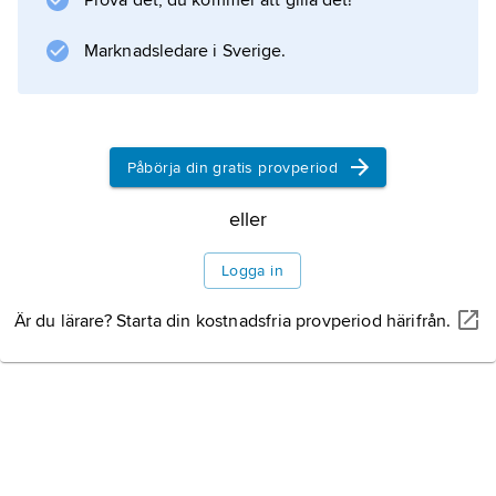
Prova det, du kommer att gilla det!
Information om artikeln
Marknadsledare i Sverige.
Påbörja din gratis provperiod
eller
Logga in
Är du lärare? Starta din kostnadsfria provperiod härifrån.