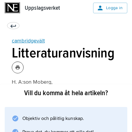
Uppslagsverket
Uppslagsverket
Logga in
cambridgevält
Litteraturanvisning
H. A:son Moberg,
Jordbruksmekanisering i Sverige under tre
Vill du komma åt hela artikeln?
sekel
(1989).
Objektiv och pålitlig kunskap.