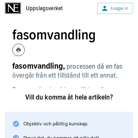
Uppslagsverket
Uppslagsverket
Logga in
fasomvandling
fasomvandling,
processen då en fas
övergår från ett tillstånd till ett annat.
Processen kan innebära smältning eller
Vill du komma åt hela artikeln?
förångning, t.ex. av is till vatten eller av vatten
till vattenånga, men den kan också innebära
omvandling mellan två fasta tillstånd. Rent järn
genomgår t.ex. vid avsvalning från smälta tre
Objektiv och pålitlig kunskap.
fasomvandlingar, först vid 1 534 °C då smältan