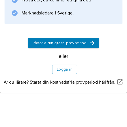
Prova det, du kommer att gilla det!
stelnar och deltaferrit bildas, sedan vid 1 390
°C då deltaferriten
Marknadsledare i Sverige.
Information om artikeln
Påbörja din gratis provperiod
eller
Logga in
Är du lärare? Starta din kostnadsfria provperiod härifrån.