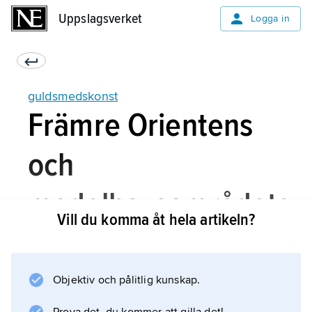
Uppslagsverket
Uppslagsverket
Logga in
guldsmedskonst
Främre Orientens
och
medelhavsområdets
Vill du komma åt hela artikeln?
forntida kulturer
Objektiv och pålitlig kunskap.