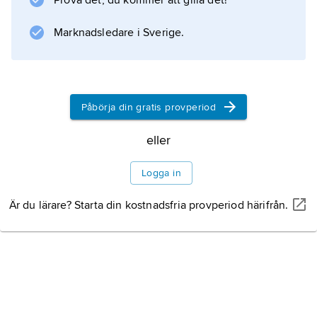
Mesopotamien
Prova det, du kommer att gilla det!
Marknadsledare i Sverige.
Egypten
Anatolien
Påbörja din gratis provperiod
Kykladerna
eller
Minoisk guldsmedskonst
Logga in
Mykensk guldsmedskonst
Är du lärare? Starta din kostnadsfria provperiod härifrån.
Fenicien
Det antika Grekland
Thrakerna