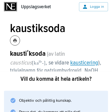
Uppslagsverket
Uppslagsverket
Logga in
kaustiksoda
kaustiʹksoda
(av latin
u
causticus
,
se vidare
kausticering
),
[ka
ʹ-]
trivialnamn för natriumhydroxid, NaOH.
Vill du komma åt hela artikeln?
Namnet kommer av den gamla metoden att
framställa natriumhydroxid ur soda genom
kausticering
Objektiv och pålitlig kunskap.
.