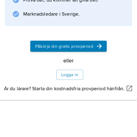
Prova det, du kommer att gilla det!
Marknadsledare i Sverige.
Information om artikeln
Påbörja din gratis provperiod
eller
Logga in
Är du lärare? Starta din kostnadsfria provperiod härifrån.