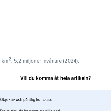
2
0 km
, 5,2 miljoner invånare (2024).
 och i söder till Israel samt har kust mot Medelhavet
Vill du komma åt hela artikeln?
invånare, 2018).
Objektiv och pålitlig kunskap.