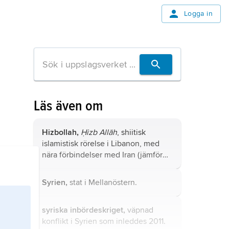
Logga in
Läs även om
Hizbollah,
Ḥizb Allāh
, shiitisk
islamistisk rörelse i Libanon, med
nära förbindelser med Iran (jämför
hizbollah
).
Syrien,
stat i Mellanöstern.
syriska inbördeskriget,
väpnad
konflikt i Syrien som inleddes 2011.