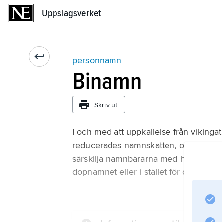
Uppslagsverket
Uppslagsverket
personnamn
Binamn
Skriv ut
I och med att uppkallelse från vikinga
reducerades namn­skatten, och alltfl
särskilja namnbärarna med hjälp av 
dopnamnet eller i stället för det, och 