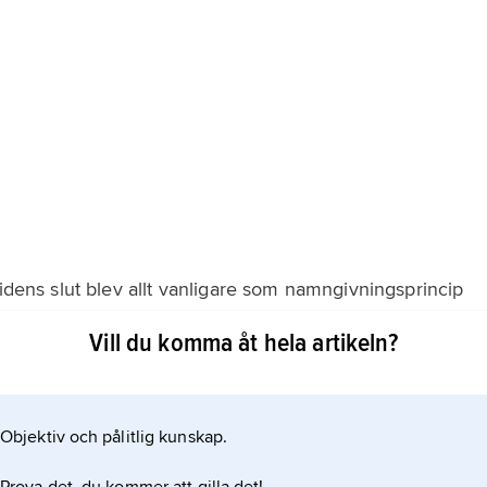
tidens slut blev allt vanligare som namngivningsprincip
er personer kom att bära samma namn. Behov uppstod att
Vill du komma åt hela artikeln?
ett binamn. Binamnet kunde användas tillsammans med
ju fastare och vanligare bruket
Objektiv och pålitlig kunskap.