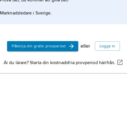
Prova det, du kommer att gilla det!
Marknadsledare i Sverige.
eller
Påbörja din gratis provperiod
Logga in
Är du lärare? Starta din kostnadsfria provperiod härifrån.