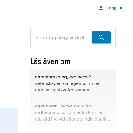
Logga in
Läs även om
namnforskning,
onomastik
,
vetenskapen om egennamn, en
gren av språkvetenskapen.
egennamn
,
namn
, ord eller
ordförbindelse som betecknar en
enskild individ eller ett individuellt
begrepp.