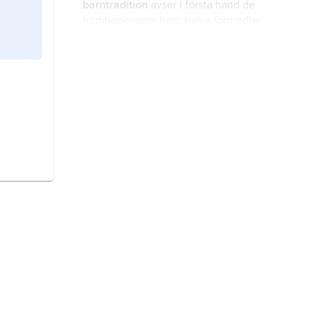
barntradition
avser i första hand de
traditioner som barn själva förmedlar
sinsemellan, särskilt i form av
berättande, i andra hand de
traditioner som vuxna förmedlar till
ortnamn,
toponym
, namn på
barn.
geografisk lokalitet i vid mening.
kungasigill,
sigill med regentens
namn och titel i omskriften.
namnsdag,
dag då någons förnamn
förekommer i almanackan, vilket
ofta firas på något sätt.
dop
, den rituella handling med
nedsänkning i eller ösning med
vatten, varigenom någon enligt
kristen tro renas från synden,
förnyas och upptas i den kristna