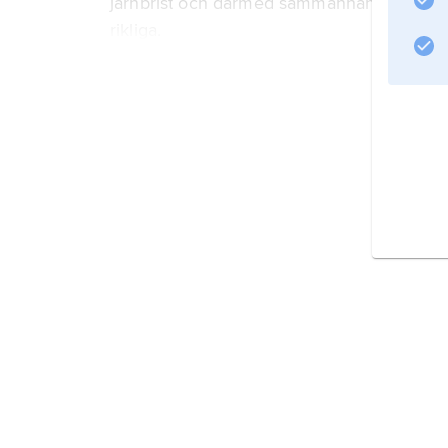
järnbrist och därmed sammanhängande blo
rikliga.
Information om artikeln