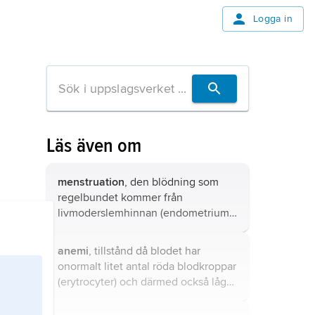
Logga in
Läs även om
menstruation
, den blödning som
regelbundet kommer från
livmoderslemhinnan (endometrium)
hos en icke gravid kvinna under den
fertila perioden av livet.
anemi
, tillstånd då blodet har
onormalt litet antal röda blodkroppar
(erytrocyter) och därmed också låg
halt av det syrebindande proteinet
hemoglobin (Hb).