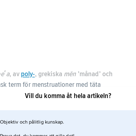
eʹa
, av
poly
-
, grekiska
mēn
’månad’ och
cinsk term för menstruationer med täta
Vill du komma åt hela artikeln?
hormonella regleringen av menstruationscykeln. En
g 20 i stället för normalt 12–14 menstruationer.
Objektiv och pålitlig kunskap.
enade med täta blödningar kan polymenorré orsaka