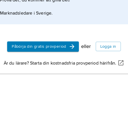
Prova det, du kommer att gilla det!
dbrist (anemi), om menstruationerna dessutom är
Marknadsledare i Sverige.
eller
Påbörja din gratis provperiod
Logga in
Är du lärare? Starta din kostnadsfria provperiod härifrån.