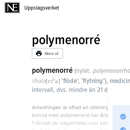
Uppslagsverket
Uppslagsverket
polymenorré
Skriv ut
polymenorré
(nylat.
polymenorrho
i
rhoia
’flöde’, ’flytning’), medi
[rɔ
ʹa]
intervall, dvs. mindre än 21 dagar.
Anledningen är oftast en störning av den 
kvinna med polymenorré har årligen omkrin
Frånsett de olägenheter som kan vara för