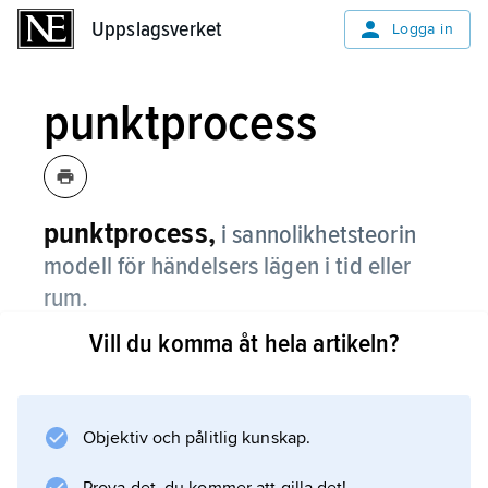
Uppslagsverket
Uppslagsverket
Logga in
punktprocess
punktprocess,
i sannolikhetsteorin
modell för händelsers lägen i tid eller
rum.
Vill du komma åt hela artikeln?
Den viktigaste punktprocessen är
Poisson-processen
, där händelserna inträffar fullständigt
slumpmässigt. Punktprocesser används bl.a.
Objektiv och pålitlig kunskap.
inom kö- och teletrafikteori, där händelserna