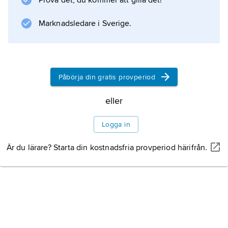
Prova det, du kommer att gilla det!
kan vara tidpunkter för ankomst av kunder till
en kö eller telefonsamtal till en växel.
Marknadsledare i Sverige.
Information om artikeln
Påbörja din gratis provperiod
eller
Logga in
Är du lärare? Starta din kostnadsfria provperiod härifrån.