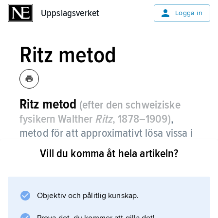
Uppslagsverket
Uppslagsverket
Logga in
Ritz metod
Ritz metod
(efter den schweiziske
fysikern Walther
Ritz
, 1878–1909)
,
metod för att approximativt lösa vissa i
fysiken förekommande
Vill du komma åt hela artikeln?
randvärdesproblem (t.ex. plattböjning).
Enligt metoden approximeras den exakta
lösningen
Objektiv och pålitlig kunskap.
u