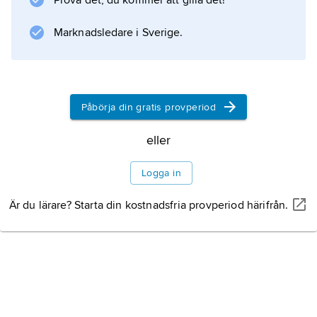
Prova det, du kommer att gilla det!
med
Marknadsledare i Sverige.
Information om artikeln
Påbörja din gratis provperiod
eller
Logga in
Är du lärare? Starta din kostnadsfria provperiod härifrån.