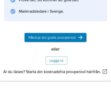
Prova det, du kommer att gilla det!
Marknadsledare i Sverige.
Information om artikeln
Påbörja din gratis provperiod
eller
Logga in
Är du lärare? Starta din kostnadsfria provperiod härifrån.