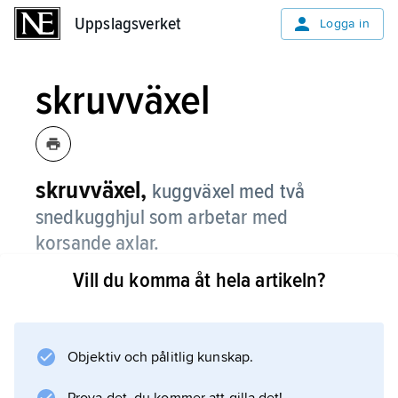
Uppslagsverket
Uppslagsverket
Logga in
skruvväxel
skruvväxel,
kuggväxel med två
snedkugghjul som arbetar med
korsande axlar.
Vill du komma åt hela artikeln?
Vanligen erhålls punktformad kontakt mellan
kuggarna, vilket nedsätter förmågan att
överföra moment. Stor glidning mellan
kuggarna kan ge låg verkningsgrad.
Objektiv och pålitlig kunskap.