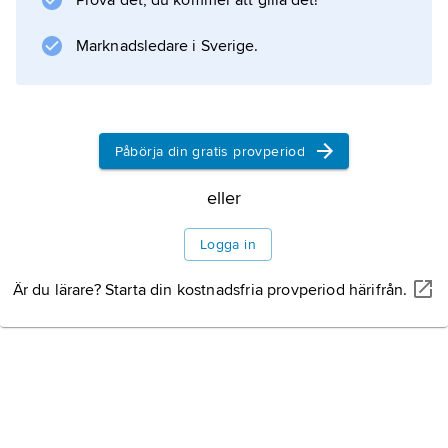
Prova det, du kommer att gilla det!
pensionsförhållanden innehåller Sveriges
statskalender även förteckning över hovet,
Marknadsledare i Sverige.
främmande makters beskickningar,
vetenskapliga samfund och vissa enskilda
institutioner.
Påbörja din gratis provperiod
eller
Information om artikeln
Logga in
Är du lärare? Starta din kostnadsfria provperiod härifrån.