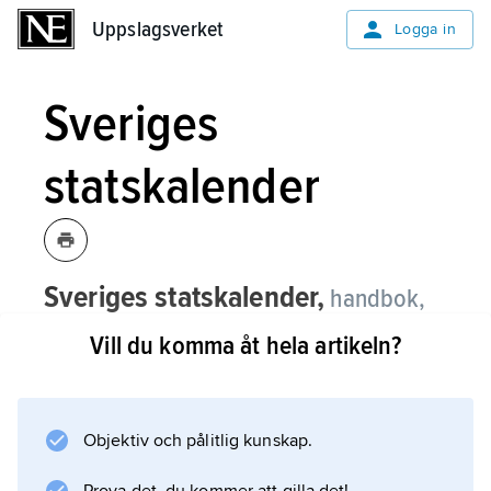
Uppslagsverket
Uppslagsverket
Logga in
Sveriges
statskalender
Sveriges statskalender,
handbok,
som utkommit årligen sedan 1738, över
Vill du komma åt hela artikeln?
ledamöter och befattningshavare i
regering och riksdag och övriga statliga
institutioner.
Objektiv och pålitlig kunskap.
Förutom redogörelse över avlönings- och