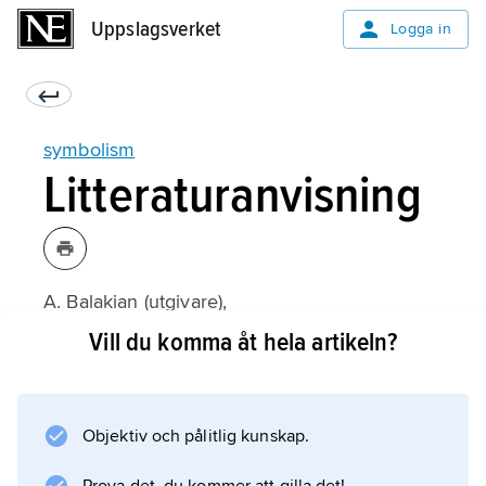
Uppslagsverket
Uppslagsverket
Logga in
symbolism
Litteraturanvisning
A. Balakian (utgivare),
The Symbolist Movement in the Literature of
Vill du komma åt hela artikeln?
European Languages
(1982);
Objektiv och pålitlig kunskap.