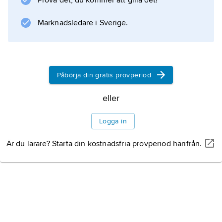
Prova det, du kommer att gilla det!
Information om artikeln
Marknadsledare i Sverige.
Påbörja din gratis provperiod
eller
Logga in
Är du lärare? Starta din kostnadsfria provperiod härifrån.