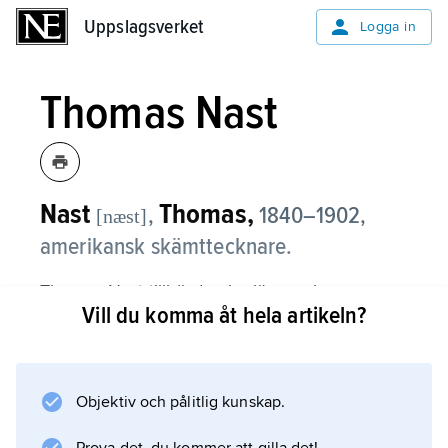
Uppslagsverket
Uppslagsverket
Logga in
Thomas Nast
Nast
Thomas,
,
1840–1902,
[næst]
amerikansk skämttecknare.
Thomas Nast tillhörde pionjärerna inom
Vill du komma åt hela artikeln?
amerikansk politisk karikatyrkonst och
medverkade bl.a. i Harper’s Weekly. Han
skapade med sina illustrationer till ett flertal
böcker om Santa Claus bilden av den
Objektiv och pålitlig kunskap.
amerikanske jultomten.