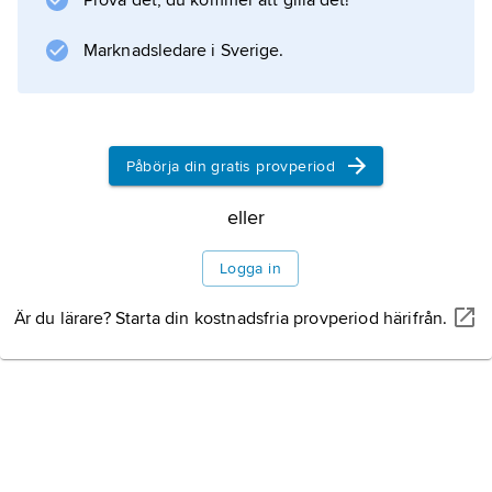
Prova det, du kommer att gilla det!
Marknadsledare i Sverige.
Information om artikeln
Påbörja din gratis provperiod
eller
Logga in
Är du lärare? Starta din kostnadsfria provperiod härifrån.