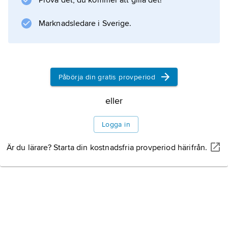
Prova det, du kommer att gilla det!
slumpmässigt sammanfallande synlinjer mot
två orelaterade objekt (optisk dubbelstjärna).
Marknadsledare i Sverige.
Information om artikeln
Påbörja din gratis provperiod
eller
Logga in
Är du lärare? Starta din kostnadsfria provperiod härifrån.