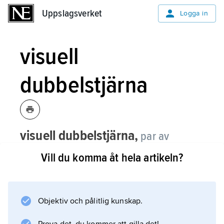
Uppslagsverket
Uppslagsverket
Logga in
visuell
dubbelstjärna
visuell dubbelstjärna,
par av
stjärnor så nära varandra på himlen att
Vill du komma åt hela artikeln?
det normalt krävs teleskop för att
särskilja dem.
Objektiv och pålitlig kunskap.
I de flesta fall rör det sig om sammanhörande
stjärnor (fysisk dubbelstjärna), i vissa fall om