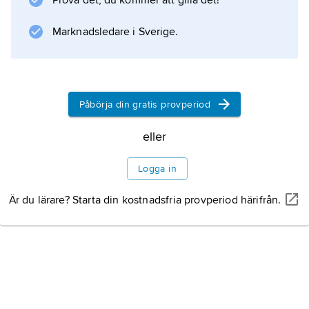
Prova det, du kommer att gilla det!
kadmeia
, romarna (Plinius d.ä.)
Marknadsledare i Sverige.
cadmia
, därav
galmeja
Påbörja din gratis provperiod
;
eller
Logga in
Information om artikeln
Är du lärare? Starta din kostnadsfria provperiod härifrån.