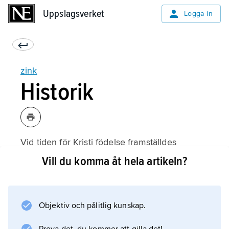
Uppslagsverket
Uppslagsverket
Logga in
zink
Historik
Vid tiden för Kristi födelse framställdes
mässing av romarna och grekerna genom
Vill du komma åt hela artikeln?
upphettning av en blandning av zinkspat, kol
och koppar. Mässingsföremål från Palestina
har dock kunnat dateras till en så tidig period
Objektiv och pålitlig kunskap.
som omkring 1000 f.Kr. Grekerna kallade
zinkspat för