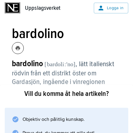
Uppslagsverket
Uppslagsverket
Logga in
bardolino
bardolino
,
lätt italienskt
[bardoli:ʹno]
rödvin från ett distrikt öster om
Gardasjön, ingående i vinregionen
Veneto.
Vill du komma åt hela artikeln?
Det har en blekröd färg, lätt och fruktig doft,
lätt och något bitter smak och kan vara lite
spritsigt (lätt kolsyrat) och ska drickas ungt.
Objektiv och pålitlig kunskap.
Röda bardolinoviner har rätt till beteckningen