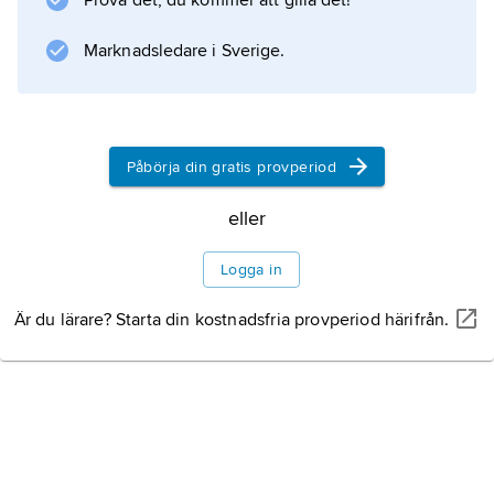
Prova det, du kommer att gilla det!
DOCG.
Marknadsledare i Sverige.
Information om artikeln
Påbörja din gratis provperiod
eller
Logga in
Är du lärare? Starta din kostnadsfria provperiod härifrån.