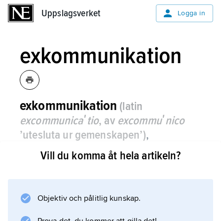
Uppslagsverket
Uppslagsverket
Logga in
exkommunikation
exkommunikation
(latin
excommunicaʹtio
, av
excommuʹnico
’utesluta ur gemenskapen’)
,
uteslutning ur kyrkogemenskapen, se
Vill du komma åt hela artikeln?
bann
.
Objektiv och pålitlig kunskap.