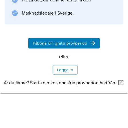
Prova det, du kommer att gilla det!
Information om artikeln
Marknadsledare i Sverige.
Påbörja din gratis provperiod
eller
Logga in
Är du lärare? Starta din kostnadsfria provperiod härifrån.