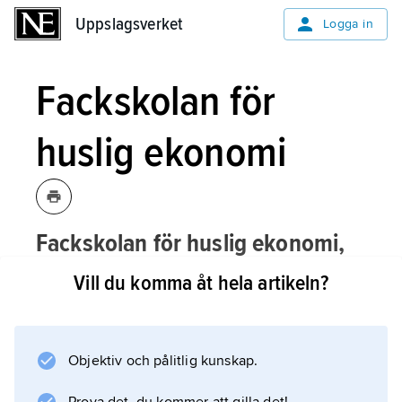
Uppslagsverket
Uppslagsverket
Logga in
Fackskolan för
huslig ekonomi
Fackskolan för huslig ekonomi,
läroanstalt i Uppsala, grundad 1895 av
Vill du komma åt hela artikeln?
J.A. Lundell och Ida Norrby.
Skolan utbildade främst lärarinnor i huslig
ekonomi, kvinnlig slöjd och barnavård. Vid
Objektiv och pålitlig kunskap.
skolan utgavs flera läroböcker, bl.a. ”Hemmets