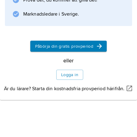
Prova det, du kommer att gilla det!
fram till att fotogrammetriska nivåkurvor
kunde framställas. Metoden användes i den
Marknadsledare i Sverige.
svenska generalstabskartan.
Påbörja din gratis provperiod
Information om artikeln
eller
Logga in
Är du lärare? Starta din kostnadsfria provperiod härifrån.