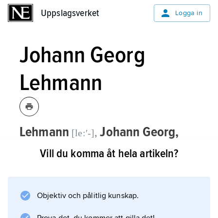
Uppslagsverket
Uppslagsverket
Logga in
Johann Georg
Lehmann
Lehmann
Johann Georg,
,
[le:ʹ-]
1765–1811, tysk kartograf.
Vill du komma åt hela artikeln?
L:s metod från 1793 att i kartor avbilda
terrängformer med s.k. backstreck så att
lutningarna kan utläsas utnyttjades i
Objektiv och pålitlig kunskap.
topografiska kartor under hela 1800-talet och