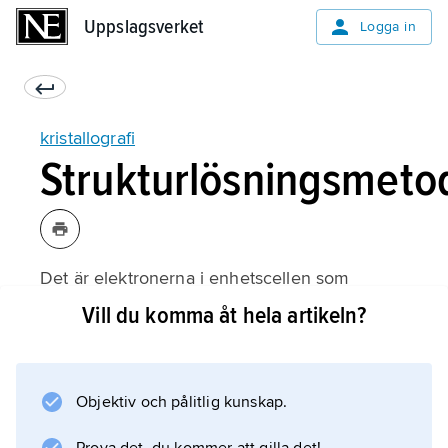
Uppslagsverket
Uppslagsverket
Logga in
kristallografi
Strukturlösningsmeto
Det är elektronerna i enhetscellen som
sprider den inkommande röntgenstrålningen.
Vill du komma åt hela artikeln?
Att bestämma en kristallstruktur från
röntgendata är detsamma som att bestämma
elektrontätheten
Objektiv och pålitlig kunskap.
ρ
(