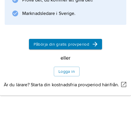
Prova det, du kommer att gilla det!
Marknadsledare i Sverige.
Påbörja din gratis provperiod
eller
Logga in
Är du lärare? Starta din kostnadsfria provperiod härifrån.