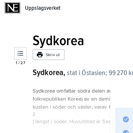
Uppslagsverket
Uppslagsverket
Sydkorea
Skriv ut
1
/
27
Sydkorea,
stat i Östasien; 99 270 
Sydkorea omfattar södra delen av Koreahal
folkrepubliken Korea) av en demilitarisera
kusten i söder och väster, varav 650 bebo
2
) längst i söder. Huvudstad är Seoul (9,6 mi