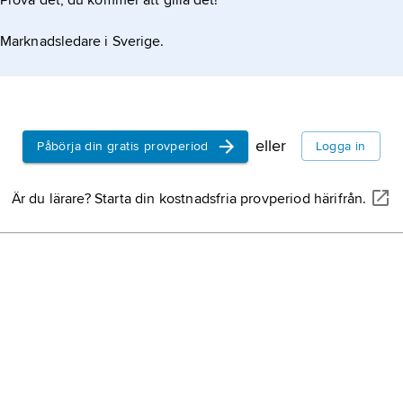
Prova det, du kommer att gilla det!
Marknadsledare i Sverige.
eller
Påbörja din gratis provperiod
Logga in
Är du lärare? Starta din kostnadsfria provperiod härifrån.