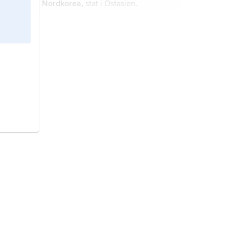
Nordkorea,
stat i Östasien.
Papua Nya Guinea
, stat i västra
Stilla havet.
Korea,
halvö på Asiens östkust,
mellan Gula havet och Japanska
havet (Östra havet).
Östtimor,
stat i Sydöstasien.
Palau
,
Belau
, stat i Mikronesien,
västra Stilla havet.