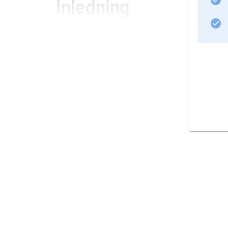
Inledning
Befolkning
Språk
Religion
Utbildning
Sociala förhållanden
Näringsliv