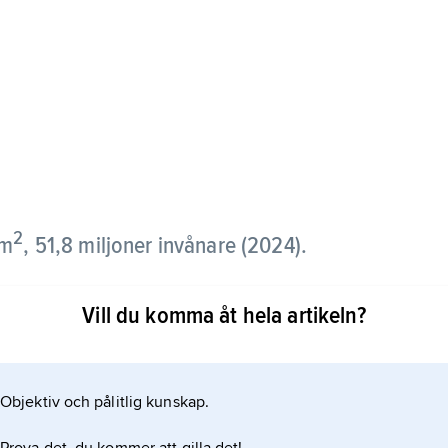
2
km
, 51,8 miljoner invånare (2024).
vön och skiljs från Nordkorea (Demokratiska
Vill du komma åt hela artikeln?
d zon. Till Sydkorea hör cirka 3 500 små öar utanför
dda. Störst av dem är Cheju (1 825 km
Objektiv och pålitlig kunskap.
ljoner