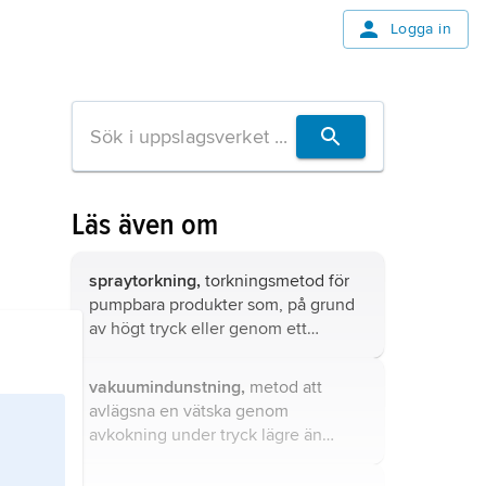
Logga in
Läs även om
spraytorkning,
torkningsmetod för
pumpbara produkter som, på grund
av högt tryck eller genom ett
roterande munstycke, finfördelas till
små droppar i toppen av en
vakuumindunstning,
metod att
torkkammare.
avlägsna en vätska genom
avkokning under tryck lägre än
atmosfärstryck (vakuum).