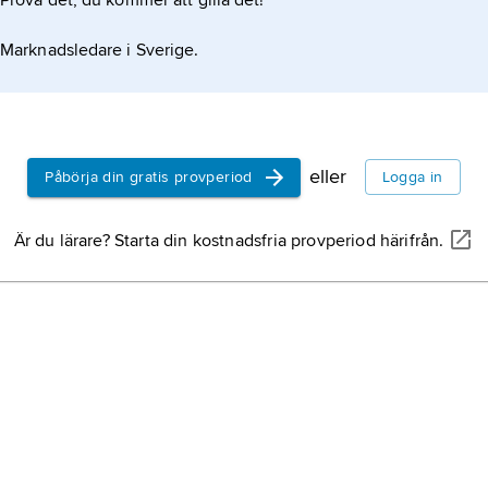
Prova det, du kommer att gilla det!
Marknadsledare i Sverige.
eller
Påbörja din gratis provperiod
Logga in
Är du lärare? Starta din kostnadsfria provperiod härifrån.