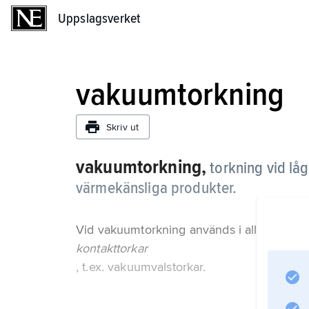
Uppslagsverket
Uppslagsverket
vakuumtorkning
Skriv ut
vakuumtorkning,
torkning vid låg
värmekänsliga produkter.
Vid vakuumtorkning används i allmänhet
kontakttorkar
, t.ex. vakuumvalstorkar.