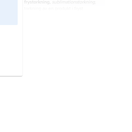
frystorkning,
sublimationstorkning
,
torkning av en produkt i fryst
tillstånd.
epitermal mineralisering
,
mineralbildning som skapats ur en
naturlig, het vattenlösning vid låg
temperatur och lågt tryck.
vakuumdestillation,
destillation som
försiggår vid lågt tryck och låg
temperatur, oftast av
temperaturkänsliga lösningar och
sådana med hög kokpunkt.
kylare,
i maskin- och
processtekniska sammanhang
benämning på olika anordningar för
avsiktlig bortförsel av värme för att
skydda värmekänsliga detaljer eller
ideal gas,
begrepp av stor betydelse
reglera temperaturen i ett område.
inom termodynamiken.