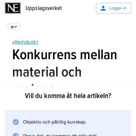
Uppslagsverket
Uppslagsverket
Logga in
ylleindustri
Konkurrens mellan
material och
regioner
Vill du komma åt hela artikeln?
Ull är ett värmande men dyrt material. Bättre
Objektiv och pålitlig kunskap.
uppvärmda bostäder och andra lokaler samt
konkurrens från billigare textilier har därför lett