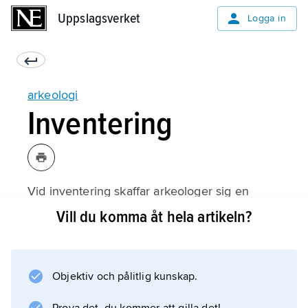
Uppslagsverket
Uppslagsverket
Logga in
arkeologi
Inventering
Vid inventering skaffar arkeologer sig en
uppfattning om ett område eller en plats utan
Vill du komma åt hela artikeln?
att genomföra en
utgrävning
. Man undersöker markytan, letar efter fynd,
Objektiv och pålitlig kunskap.
fornlämningar och strukturer, tittar på äldre
kartmaterial och ser till vad som framkommit i