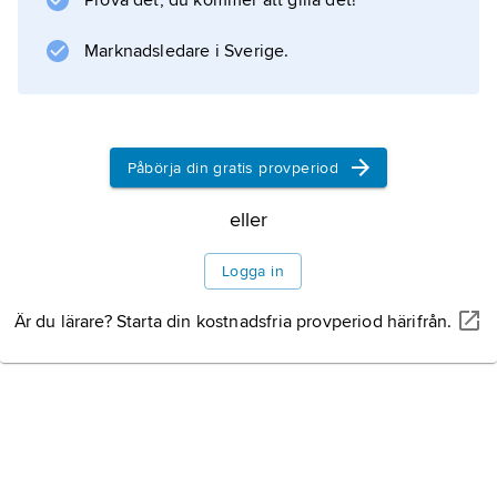
Prova det, du kommer att gilla det!
området tidigare.
Marknadsledare i Sverige.
Information om artikeln
Påbörja din gratis provperiod
eller
Logga in
Är du lärare? Starta din kostnadsfria provperiod härifrån.