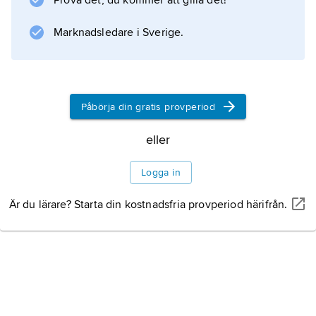
Prova det, du kommer att gilla det!
kom från en viss art och hur fördelningen
mellan
Marknadsledare i Sverige.
Information om artikeln
Påbörja din gratis provperiod
eller
Logga in
Är du lärare? Starta din kostnadsfria provperiod härifrån.