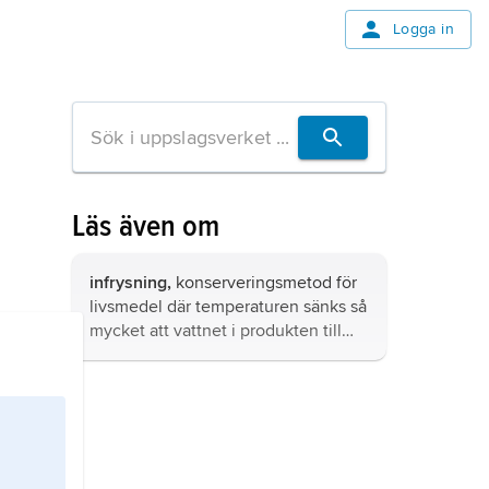
Logga in
Läs även om
infrysning,
konserveringsmetod för
livsmedel där temperaturen sänks så
mycket att vattnet i produkten till
större delen omvandlas till is.