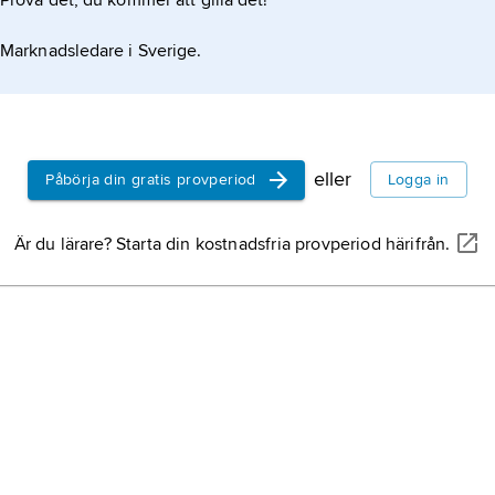
Prova det, du kommer att gilla det!
Marknadsledare i Sverige.
eller
Påbörja din gratis provperiod
Logga in
Är du lärare? Starta din kostnadsfria provperiod härifrån.