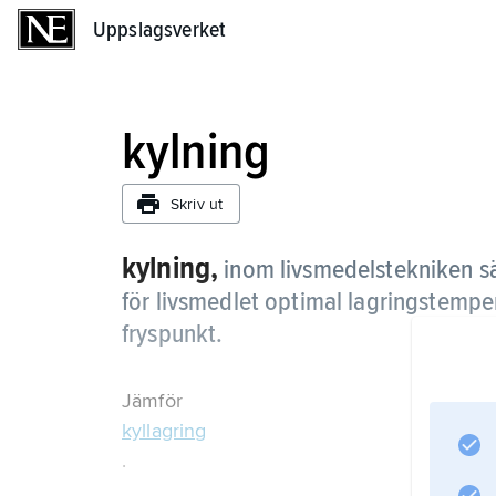
Uppslagsverket
Uppslagsverket
kylning
Skriv ut
kylning,
inom livsmedelstekniken sä
för livsmedlet optimal lagringstempe
fryspunkt.
Jämför
kyllagring
.