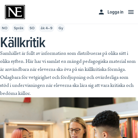
Logga in
Skola
NO
Språk
SO
åk 4–9
Gy
Privat
Källkritik
Lärare
Skolledare
Hela utbudet av läromedel
Samhället är fullt av information som distribueras på olika sätt i
Upptäck kvalitativa läromedel för din undervisning.
olika syften. Här har vi samlat en mängd pedagogiska material som
Företag och myndighet
Skolledare
Läs mer
är användbara när eleverna ska öva på sin källkritiska förmåga.
Läs mer
Oslagbara för vetgirighet och fördjupning och ovärderliga som
Privatpersoner
Företag och myndigheter
Läromedel för åk F–3
stöd i undervisningen när eleverna ska lära sig att vara kritiska och
Läs mer
bedöma källor.
Läromedel för åk 4–6
Prenumerera
NE Komplett
Prova gratis
Läs mer
Läs mer
Läromedel för åk 7–9
Bibliotek
Läromedel för gymnasiet
Unika och utvecklande ord- och kunskapstjänster för alla
Kunskapstjänster
Kontakta oss
biblioteksbesökare
Huvudmannaavtal
Priser för privatpersoner
Läs mer
Läs mer