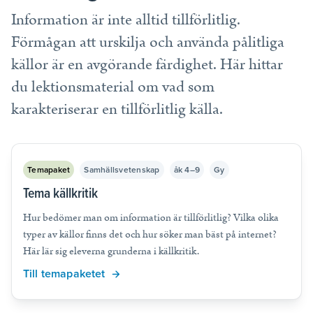
Tips, idéer, webbinarier och hjälp för dig som är lärare.
Information är inte alltid tillförlitlig.
Läs mer
Förmågan att urskilja och använda pålitliga
källor är en avgörande färdighet. Här hittar
Lektionstips
du lektionsmaterial om vad som
Webbinarier & Inspelat
karakteriserar en tillförlitlig källa.
Ta din undervisning till nästa nivå.
Kom igång
Blogg
Temapaket
Samhällsvetenskap
åk 4–9
Gy
Håll dig uppdaterad med det senaste från NE.
Tema källkritik
Frågor och svar
Hur bedömer man om information är tillförlitlig? Vilka olika
Frågor och svar om våra tjänster, samlade på ett ställe.
typer av källor finns det och hur söker man bäst på internet?
Här lär sig eleverna grunderna i källkritik.
Till temapaketet