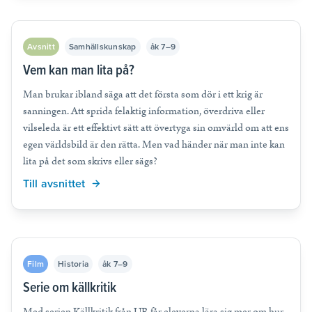
Avsnitt
Samhällskunskap
åk 7–9
Vem kan man lita på?
Man brukar ibland säga att det första som dör i ett krig är
sanningen. Att sprida felaktig information, överdriva eller
vilseleda är ett effektivt sätt att övertyga sin omvärld om att ens
egen världsbild är den rätta. Men vad händer när man inte kan
lita på det som skrivs eller sägs?
Till avsnittet
Film
Historia
åk 7–9
Serie om källkritik
Med serien Källkritik från UR får eleverna lära sig mer om hur