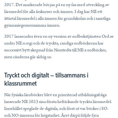
2017. Det markerade början på en ny fas med utveckling av
läromedel för alla årskurser och ämnen.
I dag
har NE ett
åttiotal läromedel i alla ämnen för grundskolan och i samtliga
gymnasiegemensamma ämnen.
2017 lanserades även en ny version av ordbokstjänsten Ord.se
under NE:s regi och de tryckta, randiga ordböckerna har
successivt bytt skepnad från Norstedts till NE:s ordböcker,
men ränderna går aldrig ur.
Tryckt och digitalt – tillsammans i
klassrummet
När fysiska läroböcker blev en prioriterad utbildningsfråga
lanserade NE 2023 sina första heltäckande tryckta läromedel.
Innehållet speglade de digitala, och först ut var böcker i SO-
och NO-ämnena för högstadiet. Året därpå följde fyra