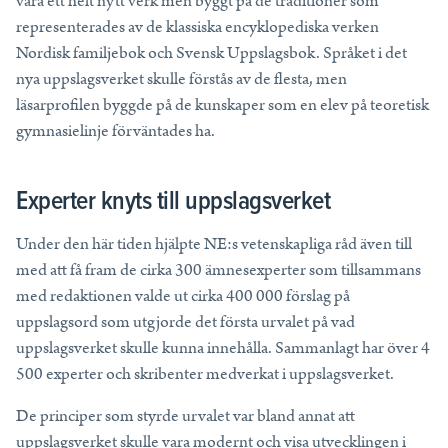
vara ett helt nytt verk men byggt på de traditioner som
representerades av de klassiska encyklopediska verken
Nordisk familjebok och Svensk Uppslagsbok. Språket i det
nya uppslagsverket skulle förstås av de flesta, men
läsarprofilen byggde på de kunskaper som en elev på teoretisk
gymnasielinje förväntades ha.
Experter knyts till uppslagsverket
Under den här tiden hjälpte NE:s vetenskapliga råd även till
med att få fram de cirka 300 ämnesexperter som tillsammans
med redaktionen valde ut cirka 400 000 förslag på
uppslagsord som utgjorde det första urvalet på vad
uppslagsverket skulle kunna innehålla. Sammanlagt har över 4
500 experter och skribenter medverkat i uppslagsverket.
De principer som styrde urvalet var bland annat att
uppslagsverket skulle vara modernt och visa utvecklingen i