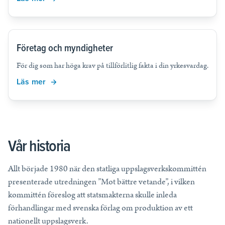
Tips, idéer, webbinarier och hjälp för dig som är lärare.
Läs mer
Företag och myndigheter
Lektionstips
För dig som har höga krav på tillförlitlig fakta i din yrkesvardag.
Webbinarier & Inspelat
Läs mer
Ta din undervisning till nästa nivå.
Kom igång
Blogg
Håll dig uppdaterad med det senaste från NE.
Vår historia
Frågor och svar
Frågor och svar om våra tjänster, samlade på ett ställe.
Allt började 1980 när den statliga uppslagsverkskommittén
presenterade utredningen ”Mot bättre vetande”, i vilken
kommittén föreslog att statsmakterna skulle inleda
förhandlingar med svenska förlag om produktion av ett
nationellt uppslagsverk.