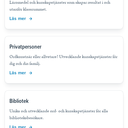
Läromedel och kunskapstjänster som skapar resultat i och
Allt för din undervisning
utanför klassrummet.
Läromedel och kunskapstjänster som skapar resultat i och utanför
klassrummet.
Läs mer
Frågor och Svar
Priser för skola
Läs mer
Läs mer
Läs mer
Tryckta läromedel
Privatpersoner
Blogg
Nyheter – Partnerskap
Digitala läromedel
Läs mer
Ordkonstnär eller allvetare? Utvecklande kunskapstjänster för
Läs mer
NE Komplett
dig och din familj.
NE Fakta
Läs mer
Nyheter – Partnerskap
Mappi
Bibliotek
WOOF
Unika och utvecklande ord- och kunskapstjänster för alla
biblioteksbesökare.
Tips och support
Läs mer