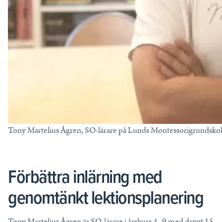
Läs mer
Lektionstips
Webbinarier & Inspelat
Ta din undervisning till nästa nivå.
Kom igång
Blogg
Håll dig uppdaterad med det senaste från NE.
Tony Martelius Ågren, SO-lärare på Lunds Montessorigrundskol
Frågor och svar
Frågor och svar om våra tjänster, samlade på ett ställe.
Förbättra inlärning med
genomtänkt lektionsplanering
Tony Martelius Ågren är SO-lärare i årskurs 4–9 med drygt 15