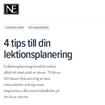
Lärare
I skolans värld
Kunskapskällan
4 tips till din
Skolledare
Hela utbudet av läromedel
Upptäck kvalitativa läromedel för din undervisning.
lektionsplanering
Företag och myndighet
Skolledare
Läs mer
Läs mer
Privatpersoner
Företag och myndigheter
Läromedel för åk F–3
Lektionsplanering innebär nästan
Läs mer
alltid ett visst mått av stress. Vi lät en
Läromedel för åk 4–6
Prenumerera
NE Komplett
SO-lärare dela med sig av sina
Läs mer
Läs mer
Läromedel för åk 7–9
erfarenheter och tips som
Bibliotek
Läromedel för gymnasiet
inspiration, eller som bekräftelse på
Unika och utvecklande ord- och kunskapstjänster för alla biblioteksbesökare
Kunskapstjänster
att du är rätt ute.
Läs mer
Huvudmannaavtal
Priser för privatpersoner
Läs mer