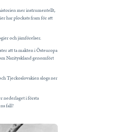
a historien mer instrumentellt,
ier har plockats fram för att
logier och jämförelser.
ster att ta makten i Östeuropa
n som Nazityskland genomfört
ch Tjeckoslovakien slogs ner
r nederlaget i första
ns fall?