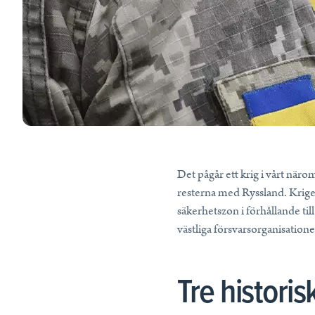
Tips, idéer, webbinarier och hjälp för dig som är lärare.
Läs mer
Lektionstips
Webbinarier & Inspelat
Ta din undervisning till nästa nivå.
Kom igång
Blogg
Håll dig uppdaterad med det senaste från NE.
Det pågår ett krig i vårt näro
resterna med Ryssland. Kriget
Frågor och svar
säkerhetszon i förhållande t
Frågor och svar om våra tjänster, samlade på ett ställe.
västliga försvarsorganisation
Tre histori