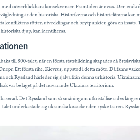
tion med oöverblickbara konsekvenser. Framtiden är oviss. Den enda 
vägledning är den historiska. Historikerna och historielärarna kan m
itta konfliktens rötter, utvecklingar och brytpunkter, göra en insats.
historiska djup, kan identifieras.
ationen
llbaka till 800-talet, när en första statsbildning skapades då östslavi
nepr. Ett första rike, Kievrus, uppstod i detta möte. Då fanns varke
a och Ryssland härleder sig själva från denna urhistoria. Ukrainarna 
dsak var beläget på det nuvarande Ukrainas territorium.
baserad. Det Ryssland som så småningom utkristalliserades längre n
-talet underkastade sig ukrainska kosacker den ryske tsaren. Ryssland