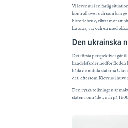
Vi lever nu i en farlig situa
kontroll över och som kan ge 
historiebruk, riktat mot att h
historia, var och en med olika 
Den ukrainska n
Det första perspektivet går ti
handelsfärder nedför floden D
båda de nutida staterna Ukrain
det, eftersom Kievrus i huvu
Den ryska tolkningen är makt
staten i området, och på 1600