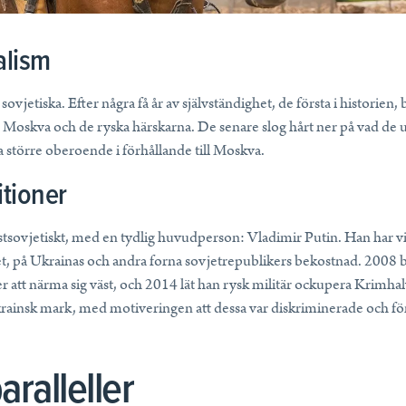
alism
sovjetiska. Efter några få år av självständighet, de första i historien
Moskva och de ryska härskarna. De senare slog hårt ner på vad de 
pa större oberoende i förhållande till Moskva.
tioner
tsovjetiskt, med en tydlig huvudperson: Vladimir Putin. Han har visat 
et, på Ukrainas och andra forna sovjetrepublikers bekostnad. 2008
 att närma sig väst, och 2014 lät han rysk militär ockupera Krimhal
 ukrainsk mark, med motiveringen att dessa var diskriminerade och för
aralleller