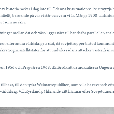
 historia räcker i dag inte till. I denna krissituation vill vi utnyttj
tentiellt, beroende på var vi står och vem vi är. Många 1900-talshistor
det som nu sker.
ingar mellan öst och väst, ligger nära till hands för paralleller, ana
åren efter andra världskrigets slut, då sovjettrupper bistod kommuni
oskvatrogna satellitstater för att undvika sådana attacker västerifrå
en 1956 och Pragvåren 1968, då försök att demokratisera Ungern o
 tillbaka, till den tyska Weimarrepubliken, som ville ha revansch efte
 världskrig. Vill Ryssland på liknande sätt hämnas efter Sovjetunione