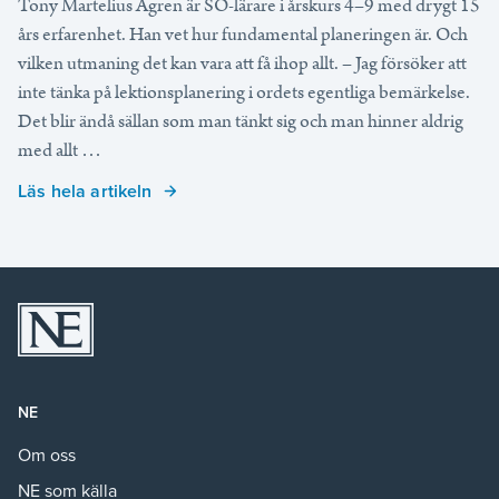
Tony Martelius Ågren är SO-lärare i årskurs 4–9 med drygt 15
års erfarenhet. Han vet hur fundamental planeringen är. Och
vilken utmaning det kan vara att få ihop allt. – Jag försöker att
inte tänka på lektionsplanering i ordets egentliga bemärkelse.
Det blir ändå sällan som man tänkt sig och man hinner aldrig
med allt …
Läs hela artikeln
NE
Om oss
NE som källa