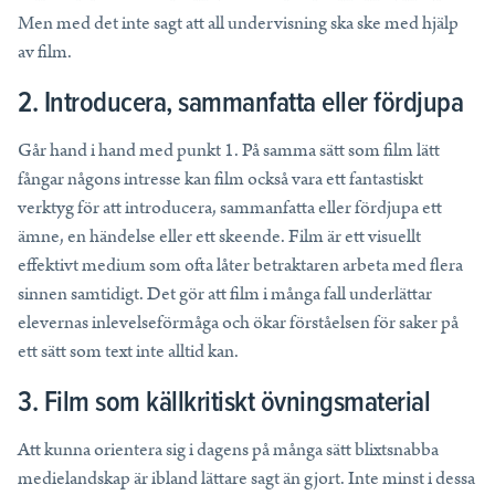
Tips, idéer, webbinarier och hjälp för dig som är lärare.
Men med det inte sagt att all undervisning ska ske med hjälp
Läs mer
av film.
2. Introducera, sammanfatta eller fördjupa
Lektionstips
Går hand i hand med punkt 1. På samma sätt som film lätt
Webbinarier & Inspelat
fångar någons intresse kan film också vara ett fantastiskt
Ta din undervisning till nästa nivå.
verktyg för att introducera, sammanfatta eller fördjupa ett
Kom igång
ämne, en händelse eller ett skeende. Film är ett visuellt
Blogg
effektivt medium som ofta låter betraktaren arbeta med flera
Håll dig uppdaterad med det senaste från NE.
sinnen samtidigt. Det gör att film i många fall underlättar
elevernas inlevelseförmåga och ökar förståelsen för saker på
Frågor och svar
ett sätt som text inte alltid kan.
Frågor och svar om våra tjänster, samlade på ett ställe.
3. Film som källkritiskt övningsmaterial
Att kunna orientera sig i dagens på många sätt blixtsnabba
medielandskap är ibland lättare sagt än gjort. Inte minst i dessa