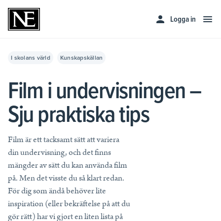
Logga in
Skola
Privat
Lärare
I skolans värld
Kunskapskällan
Film i undervisningen –
Skolledare
Hela utbudet av läromedel
Upptäck kvalitativa läromedel för din undervisning.
Sju praktiska tips
Företag och myndighet
Skolledare
Läs mer
Läs mer
Privatpersoner
Företag och myndigheter
Läromedel för åk F–3
Film är ett tacksamt sätt att variera
Läs mer
din undervisning, och det finns
Läromedel för åk 4–6
Prenumerera
NE Komplett
Prova gratis
mängder av sätt du kan använda film
Läs mer
Läs mer
Läromedel för åk 7–9
på. Men det visste du så klart redan.
Bibliotek
Läromedel för gymnasiet
För dig som ändå behöver lite
Unika och utvecklande ord- och kunskapstjänster för alla
Kunskapstjänster
Kontakta oss
biblioteksbesökare
inspiration (eller bekräftelse på att du
Huvudmannaavtal
Priser för privatpersoner
Läs mer
gör rätt) har vi gjort en liten lista på
Läs mer