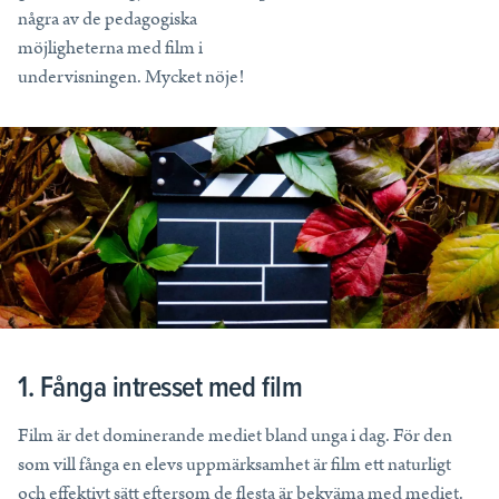
några av de pedagogiska
Allt för din undervisning
möjligheterna med film i
Läromedel och kunskapstjänster som skapar resultat i och utanför
klassrummet.
undervisningen. Mycket nöje!
Frågor och Svar
Priser för skola
Läs mer
Läs mer
Läs mer
Tryckta läromedel
Blogg
Nyheter – Partnerskap
Digitala läromedel
Läs mer
Läs mer
NE Komplett
NE Fakta
Nyheter – Partnerskap
Mappi
1. Fånga intresset med film
WOOF
Film är det dominerande mediet bland unga i dag. För den
som vill fånga en elevs uppmärksamhet är film ett naturligt
Tips och support
och effektivt sätt eftersom de flesta är bekväma med mediet.