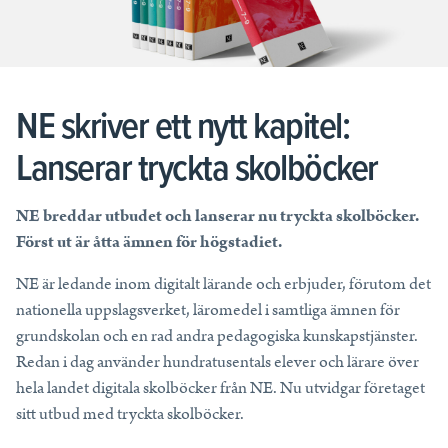
Allt för din undervisning
Läromedel och kunskapstjänster som skapar resultat i och utanför
klassrummet.
Frågor och Svar
Priser för skola
Läs mer
Läs mer
Läs mer
NE skriver ett nytt kapitel:
Tryckta läromedel
Lanserar tryckta skolböcker
Blogg
Nyheter – Partnerskap
Digitala läromedel
Läs mer
Läs mer
NE breddar utbudet och lanserar nu tryckta skolböcker.
NE Komplett
Först ut är åtta ämnen för högstadiet.
NE Fakta
NE är ledande inom digitalt lärande och erbjuder, förutom det
Nyheter – Partnerskap
nationella uppslagsverket, läromedel i samtliga ämnen för
Mappi
grundskolan och en rad andra pedagogiska kunskapstjänster.
WOOF
Redan i dag använder hundratusentals elever och lärare över
hela landet digitala skolböcker från NE. Nu utvidgar företaget
sitt utbud med tryckta skolböcker.
Tips och support