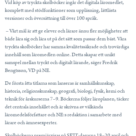
Vid köp av tryckta skolböcker ingår det digitala läromedlet,
Tips, idéer, webbinarier och hjälp för dig som är lärare.
komplett med stödfunktioner som uppläsning, lättlästa
Läs mer
versioner och översättning till över 100 språk.
– Vårt mål är att ge elever och lärare ännu fler möjligheter att
Lektionstips
både lära sig och lära ut på det sätt som passar dem bäst. Våra
Webbinarier & Inspelat
tryckta skolböcker har samma kvalitetssäkrade och trovärdiga
Ta din undervisning till nästa nivå.
innehåll som läromedlen online. Detta skapar ett unikt
Kom igång
samspel mellan tryckt och digitalt lärande, säger Fredrik
Bengtsson, VD på NE.
Blogg
Håll dig uppdaterad med det senaste från NE.
De första åtta titlarna som lanseras är samhällskunskap,
Frågor och svar
historia, religionskunskap, geografi, biologi, fysik, kemi och
Frågor och svar om våra tjänster, samlade på ett ställe.
teknik för årskurserna 7–9. Böckerna följer läroplanen, täcker
det centrala innehållet och är skrivna av välkända
läromedelsförfattare och NE:s redaktion i samarbete med
lärare och ämnesexperter.
Skolböckerna premiärvisas på SETT-dagarna 18–20 april och