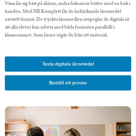
Vissa lär sig bäst på skärm, andra fokuserar bättre med en bok i
Tips, idéer, webbinarier och hjälp för dig som är lärare.
handen. Med NE Komplett får du heltäckande läromedel
Läs mer
oavsett format. De tryckta läromedlen avspeglar de digitala så
att alla elever kan arbeta med båda formaten parallellt i
Lektionstips
klassrummet. Som lärare utgår du från ett material.
Webbinarier & Inspelat
Ta din undervisning till nästa nivå.
Kom igång
Testa digitala läromedel
Blogg
Håll dig uppdaterad med det senaste från NE.
Beställ ett provex
Frågor och svar
Frågor och svar om våra tjänster, samlade på ett ställe.