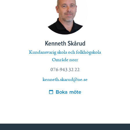
Kenneth Skårud
Kundansvarig skola och folkhögskola
Område norr
076-943 32 22
kenneth.skarud@ne.se
Boka möte