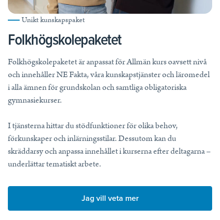
Tips, idéer, webbinarier och hjälp för dig som är lärare.
Unikt kunskapspaket
Läs mer
Folkhögskolepaketet
Lektionstips
Folkhögskolepaketet är anpassat för Allmän kurs oavsett nivå
Webbinarier & Inspelat
och innehåller NE Fakta, våra kunskapstjänster och läromedel
Ta din undervisning till nästa nivå.
i alla ämnen för grundskolan och samtliga obligatoriska
Kom igång
gymnasiekurser.
Blogg
I tjänsterna hittar du stödfunktioner för olika behov,
Håll dig uppdaterad med det senaste från NE.
förkunskaper och inlärningsstilar. Dessutom kan du
Frågor och svar
skräddarsy och anpassa innehållet i kurserna efter deltagarna –
Frågor och svar om våra tjänster, samlade på ett ställe.
underlättar tematiskt arbete.
Jag vill veta mer