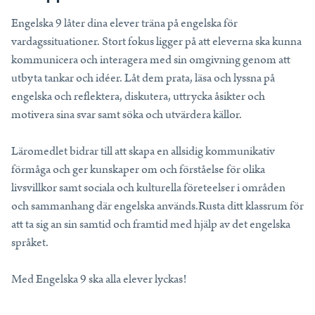
Tips, idéer, webbinarier och hjälp för dig som är lärare.
Engelska 9 låter dina elever träna på engelska för
Läs mer
vardagssituationer. Stort fokus ligger på att eleverna ska kunna
kommunicera och interagera med sin omgivning genom att
Lektionstips
utbyta tankar och idéer. Låt dem prata, läsa och lyssna på
engelska och reflektera, diskutera, uttrycka åsikter och
Webbinarier & Inspelat
motivera sina svar samt söka och utvärdera källor.
Ta din undervisning till nästa nivå.
Kom igång
Läromedlet bidrar till att skapa en allsidig kommunikativ
Blogg
förmåga och ger kunskaper om och förståelse för olika
Håll dig uppdaterad med det senaste från NE.
livsvillkor samt sociala och kulturella företeelser i områden
Frågor och svar
och sammanhang där engelska används.Rusta ditt klassrum för
att ta sig an sin samtid och framtid med hjälp av det engelska
Frågor och svar om våra tjänster, samlade på ett ställe.
språket.
Med Engelska 9 ska alla elever lyckas!