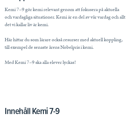
Tips, idéer, webbinarier och hjälp för dig som är lärare.
Kemi 7–9 gör kemi relevant genom att fokusera på aktuella
Läs mer
och vardagliga situationer. Kemi är en del av vår vardag och allt
det vi kallar liv är kemi.
Lektionstips
Här hittar du som lärare också resurser med aktuell koppling,
Webbinarier & Inspelat
till exempel de senaste årens Nobelpris i kemi.
Ta din undervisning till nästa nivå.
Kom igång
Med Kemi 7–9 ska alla elever lyckas!
Blogg
Håll dig uppdaterad med det senaste från NE.
Frågor och svar
Frågor och svar om våra tjänster, samlade på ett ställe.
Innehåll Kemi 7-9