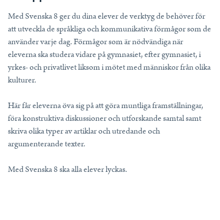
Tips, idéer, webbinarier och hjälp för dig som är lärare.
Med Svenska 8 ger du dina elever de verktyg de behöver för
Läs mer
att utveckla de språkliga och kommunikativa förmågor som de
använder varje dag. Förmågor som är nödvändiga när
Lektionstips
eleverna ska studera vidare på gymnasiet, efter gymnasiet, i
yrkes- och privatlivet liksom i mötet med människor från olika
Webbinarier & Inspelat
kulturer.
Ta din undervisning till nästa nivå.
Kom igång
Här får eleverna öva sig på att göra muntliga framställningar,
Blogg
föra konstruktiva diskussioner och utforskande samtal samt
Håll dig uppdaterad med det senaste från NE.
skriva olika typer av artiklar och utredande och
Frågor och svar
argumenterande texter.
Frågor och svar om våra tjänster, samlade på ett ställe.
Med Svenska 8 ska alla elever lyckas.