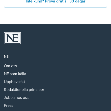
Inte kund? Prova gratis i 30 dagar
NE
Om oss
NE som källa
Upphovsrätt
Redaktionella principer
Jobba hos oss
Press