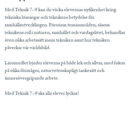
Tips, idéer, webbinarier och hjälp för dig som är lärare.
Med Teknik 7–9 kan du väcka elevernas nyfikenhet kring
Läs mer
tekniska lösningar och teknikens betydelse för
samhällsutvecklingen. Förutom temaområden, såsom
Lektionstips
teknikens roll i naturen, samhället och vardagslivet, behandlas
även olika arbetssätt inom tekniken samt hur tekniken
Webbinarier & Inspelat
påverkar vår världsbild.
Ta din undervisning till nästa nivå.
Kom igång
Läromedlet bjuder eleverna på både lek och allvar, med fokus
Blogg
på olika förmågor, naturvetenskapligt tankesätt och
Håll dig uppdaterad med det senaste från NE.
ämnesövergripande arbete.
Frågor och svar
Med Teknik 7–9 ska alla elever lyckas!
Frågor och svar om våra tjänster, samlade på ett ställe.