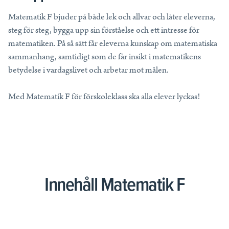
Tips, idéer, webbinarier och hjälp för dig som är lärare.
Matematik F bjuder på både lek och allvar och låter eleverna,
Läs mer
steg för steg, bygga upp sin förståelse och ett intresse för
matematiken. På så sätt får eleverna kunskap om matematiska
Lektionstips
sammanhang, samtidigt som de får insikt i matematikens
betydelse i vardagslivet och arbetar mot målen.
Webbinarier & Inspelat
Ta din undervisning till nästa nivå.
Med Matematik F för förskoleklass ska alla elever lyckas!
Kom igång
Blogg
Håll dig uppdaterad med det senaste från NE.
Frågor och svar
Frågor och svar om våra tjänster, samlade på ett ställe.
Innehåll Matematik F